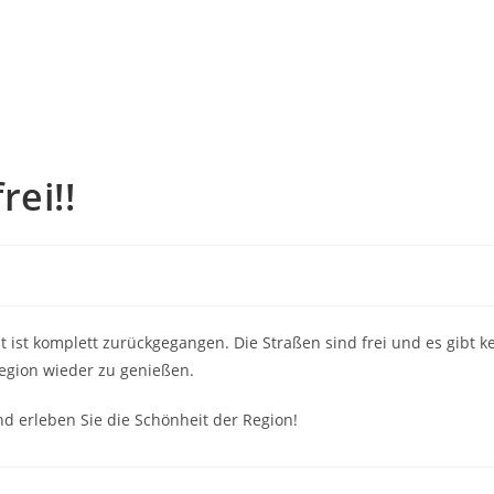
 & Preise
Aktivurlaub
Partner
Impressum
B
rei!!
ist komplett zurückgegangen. Die Straßen sind frei und es gibt 
egion wieder zu genießen.
d erleben Sie die Schönheit der Region!