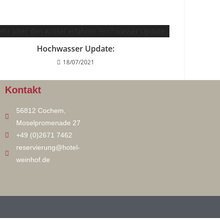
Hochwasser Update:
18/07/2021
Kontakt
56812 Cochem,
Moselpromenade 27
+49 (0)2671 7462
reservierung@hotel-
weinhof.de